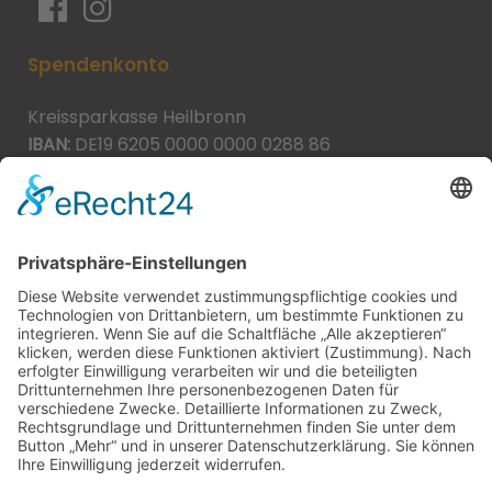
Spendenkonto
Kreissparkasse Heilbronn
IBAN:
DE19 6205 0000 0000 0288 86
BIC:
HEISDE66XXX
Spende direkt via PayPal
JETZT SPENDEN
paypal@heilbronner-tierschutz.de