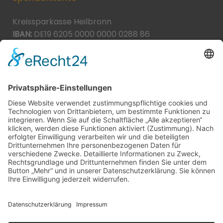
Kreissparkasse Heilbronn
IBAN:
DE19 6205 0000 0000 0288 86
BIC:
HEISDE66XXX
Spende direkt via PayPal
JETZT SPENDEN
paypal@heilbronner-tierschutz.de