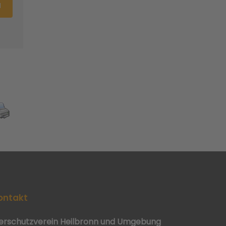
N
ontakt
ierschutzverein Heilbronn und Umgebung