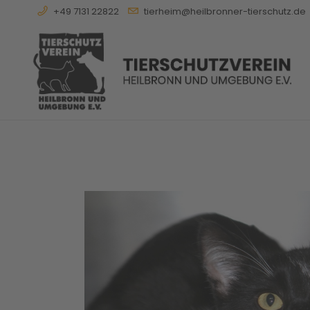
+49 7131 22822
tierheim@heilbronner-tierschutz.de