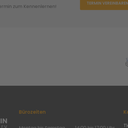
TERMIN VEREINBARE
Termin zum Kennenlernen!
Bürozeiten
K
T
Montag bis Samstag
14:00 bis 17:00 Uhr