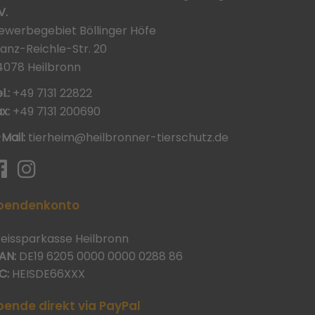
V.
ewerbegebiet Böllinger Höfe
ranz-Reichle-Str. 20
4078 Heilbronn
l.:
+49 7131 22822
x:
+49 7131 200690
-Mail:
tierheim@heilbronner-tierschutz.de
pendenkonto
reissparkasse Heilbronn
AN:
DE19 6205 0000 0000 0288 86
C:
HEISDE66XXX
pende direkt via PayPal