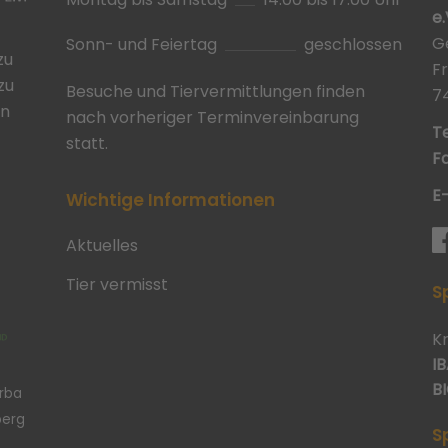
e.
G
Sonn- und Feiertag
geschlossen
zu
F
zu
Besuche und Tiervermittlungen finden
7
in
nach vorheriger Terminvereinbarung
Te
statt.
Fa
E
Wichtige Informationen
Aktuelles
Tier vermisst
S
K
IB
BI
erba
berg
S