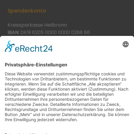
Spendenkonto
Kreissparkasse Heilbronn
IBAN:
DE19 6205 0000 0000 0288 86
BIC:
HEISDE66XXX
Spende direkt via PayPal
JETZT SPENDEN
paypal@heilbronner-tierschutz.de