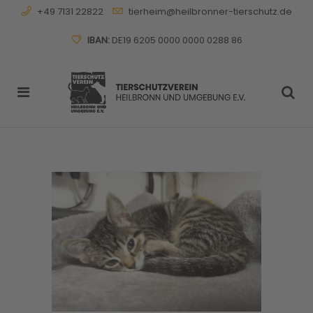
+49 7131 22822
tierheim@heilbronner-tierschutz.de
IBAN:
DE19 6205 0000 0000 0288 86