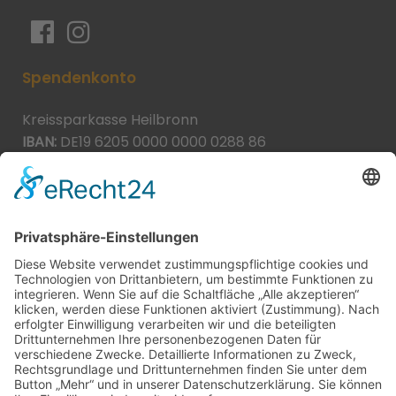
Spendenkonto
Kreissparkasse Heilbronn
IBAN:
DE19 6205 0000 0000 0288 86
BIC:
HEISDE66XXX
Spende direkt via PayPal
JETZT SPENDEN
paypal@heilbronner-tierschutz.de