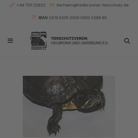
+49 7131 22822
tierheim@heilbronner-tierschutz.de
IBAN:
DE19 6205 0000 0000 0288 86