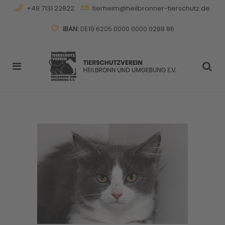
+49 7131 22822
tierheim@heilbronner-tierschutz.de
IBAN:
DE19 6205 0000 0000 0288 86