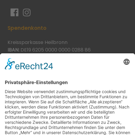
Spendenkonto
Kreissparkasse Heilbronn
IBAN:
DE19 6205 0000 0000 0288 86
BIC:
HEISDE66XXX
Spende direkt via PayPal
JETZT SPENDEN
paypal@heilbronner-tierschutz.de