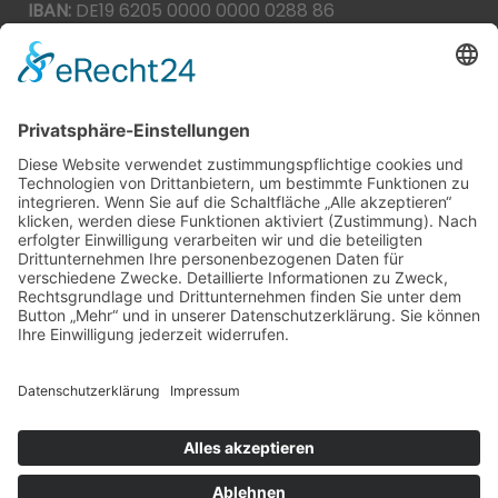
IBAN:
DE19 6205 0000 0000 0288 86
BIC:
HEISDE66XXX
Spende direkt via PayPal
JETZT SPENDEN
paypal@heilbronner-tierschutz.de
© 2021
Systemhaus JOAM