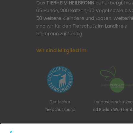
Das
TIERHEIM HEILBRONN
beherbergt bis 
65 Hunde, 200 Katzen, 60 Vögel sowie bis 
50 weitere Kleintiere und Exoten. Weiterh
sind wir für den Tierschutz im Landkreis
Heilbronn zuständig.
Wir sind Mitglied im
Deutscher
Landestierschutzv
Tierschutzbund
nd Baden Württem