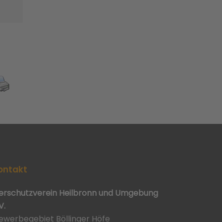
ontakt
ierschutzverein Heilbronn und Umgebung
V.
ewerbegebiet Böllinger Höfe