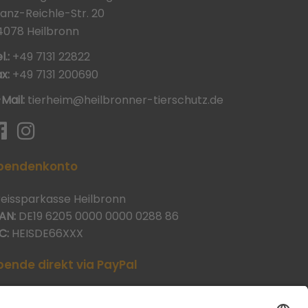
ranz-Reichle-Str. 20
4078 Heilbronn
l.:
+49 7131 22822
x:
+49 7131 200690
-Mail:
tierheim@heilbronner-tierschutz.de
pendenkonto
reissparkasse Heilbronn
AN:
DE19 6205 0000 0000 0288 86
C:
HEISDE66XXX
pende direkt via PayPal
JETZT SPENDEN