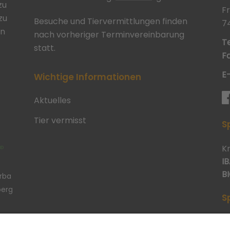
zu
F
zu
Besuche und Tiervermittlungen finden
7
in
nach vorheriger Terminvereinbarung
Te
statt.
Fa
E
Wichtige Informationen
Aktuelles
Tier vermisst
S
K
IB
BI
erba
berg
S