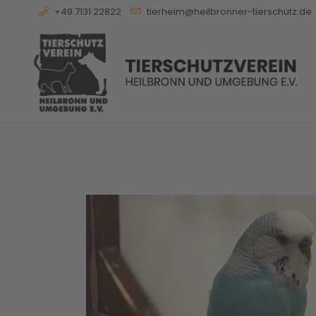
+49 7131 22822
tierheim@heilbronner-tierschutz.de