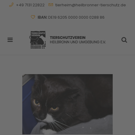
+49 7131 22822
tierheim@heilbronner-tierschutz.de
IBAN:
DE19 6205 0000 0000 0288 86