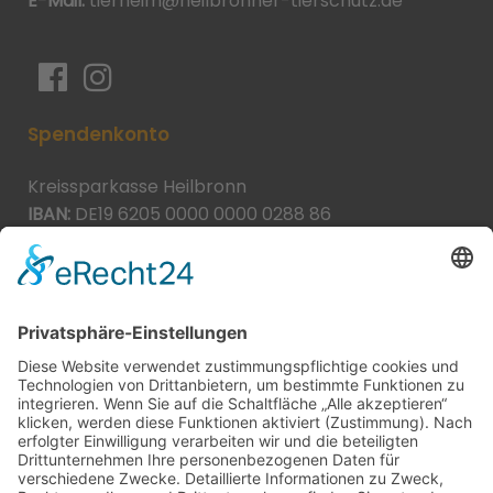
E-Mail:
tierheim@heilbronner-tierschutz.de
Spendenkonto
Kreissparkasse Heilbronn
IBAN:
DE19 6205 0000 0000 0288 86
BIC:
HEISDE66XXX
Spende direkt via PayPal
JETZT SPENDEN
paypal@heilbronner-tierschutz.de