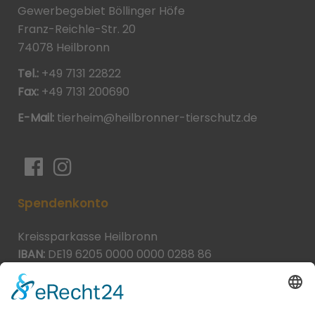
Gewerbegebiet Böllinger Höfe
Franz-Reichle-Str. 20
74078 Heilbronn
Tel.:
+49 7131 22822
Fax:
+49 7131 200690
E-Mail:
tierheim@heilbronner-tierschutz.de
Spendenkonto
Kreissparkasse Heilbronn
IBAN:
DE19 6205 0000 0000 0288 86
BIC:
HEISDE66XXX