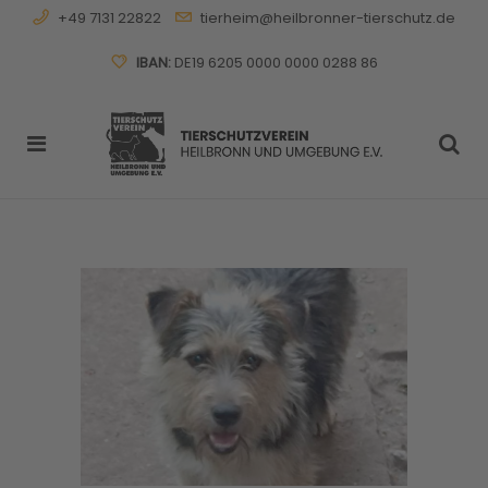
+49 7131 22822
tierheim@heilbronner-tierschutz.de
IBAN:
DE19 6205 0000 0000 0288 86