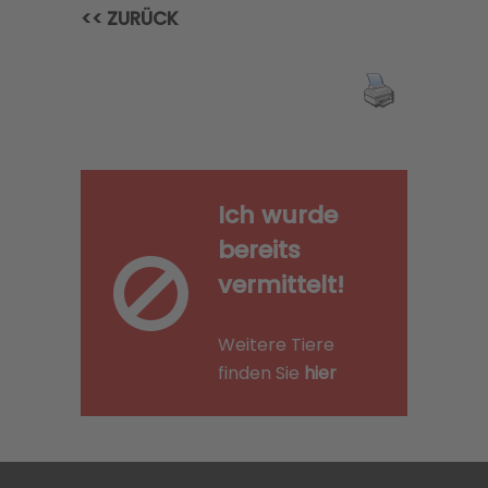
<< ZURÜCK
Ich wurde
bereits
vermittelt!
Weitere Tiere
finden Sie
hier