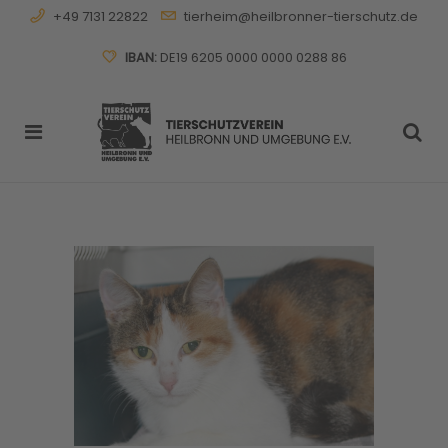
+49 7131 22822
tierheim@heilbronner-tierschutz.de
IBAN:
DE19 6205 0000 0000 0288 86