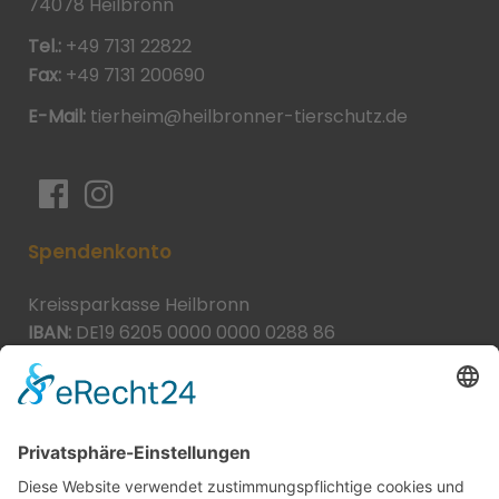
74078 Heilbronn
Tel.:
+49 7131 22822
Fax:
+49 7131 200690
E-Mail:
tierheim@heilbronner-tierschutz.de
Spendenkonto
Kreissparkasse Heilbronn
IBAN:
DE19 6205 0000 0000 0288 86
BIC:
HEISDE66XXX
Spende direkt via PayPal
JETZT SPENDEN