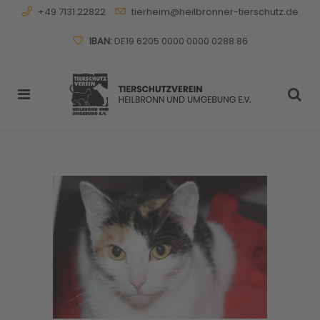
+49 7131 22822
tierheim@heilbronner-tierschutz.de
IBAN:
DE19 6205 0000 0000 0288 86