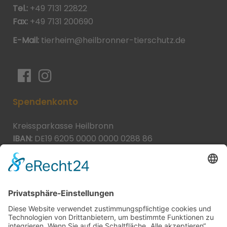
Tel.:
+49 7131 22822
Fax:
+49 7131 200690
E-Mail:
tierheim@heilbronner-tierschutz.de
Spendenkonto
Kreissparkasse Heilbronn
IBAN:
DE19 6205 0000 0000 0288 86
BIC:
HEISDE66XXX
Spende direkt via PayPal
JETZT SPENDEN