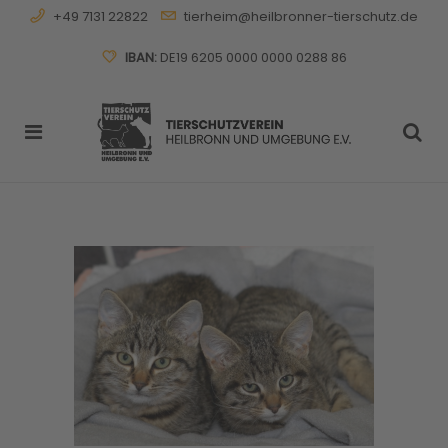
+49 7131 22822
tierheim@heilbronner-tierschutz.de
IBAN:
DE19 6205 0000 0000 0288 86