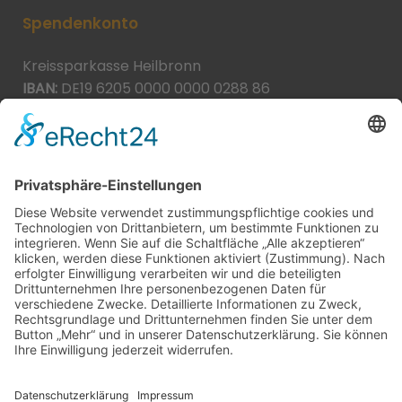
Spendenkonto
Kreissparkasse Heilbronn
IBAN:
DE19 6205 0000 0000 0288 86
BIC:
HEISDE66XXX
Spende direkt via PayPal
JETZT SPENDEN
paypal@heilbronner-tierschutz.de