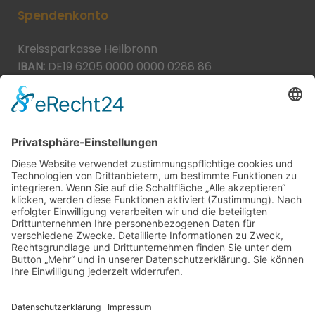
Spendenkonto
Kreissparkasse Heilbronn
IBAN:
DE19 6205 0000 0000 0288 86
BIC:
HEISDE66XXX
Spende direkt via PayPal
JETZT SPENDEN
paypal@heilbronner-tierschutz.de