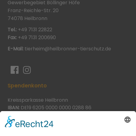
Gewerbegebiet Böllinger Höfe
Franz-Reichle-Str. 20
74078 Heilbronn
Tel.:
+49 7131 22822
Fax:
+49 7131 200690
E-Mail:
tierheim@heilbronner-tierschutz.de
Spendenkonto
Kreissparkasse Heilbronn
IBAN:
DE19 6205 0000 0000 0288 86
BIC:
HEISDE66XXX