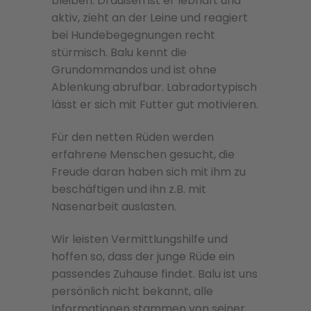
bleiben. Draußen ist er lebhaft und
aktiv, zieht an der Leine und reagiert
bei Hundebegegnungen recht
stürmisch. Balu kennt die
Grundommandos und ist ohne
Ablenkung abrufbar. Labradortypisch
lässt er sich mit Futter gut motivieren.
Für den netten Rüden werden
erfahrene Menschen gesucht, die
Freude daran haben sich mit ihm zu
beschäftigen und ihn z.B. mit
Nasenarbeit auslasten.
Wir leisten Vermittlungshilfe und
hoffen so, dass der junge Rüde ein
passendes Zuhause findet. Balu ist uns
persönlich nicht bekannt, alle
Informationen stammen von seiner