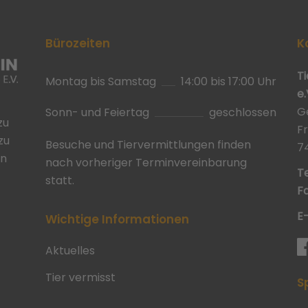
Bürozeiten
K
T
Montag bis Samstag
14:00 bis 17:00 Uhr
e.
G
Sonn- und Feiertag
geschlossen
zu
F
zu
Besuche und Tiervermittlungen finden
7
in
nach vorheriger Terminvereinbarung
Te
statt.
Fa
E
Wichtige Informationen
Aktuelles
Tier vermisst
S