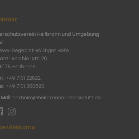
ontakt
ierschutzverein Heilbronn und Umgebung
V.
ewerbegebiet Böllinger Höfe
ranz-Reichle-Str. 20
4078 Heilbronn
l.:
+49 7131 22822
x:
+49 7131 200690
-Mail:
tierheim@heilbronner-tierschutz.de
pendenkonto