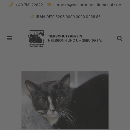
+49 7131 22822
tierheim@heilbronner-tierschutz.de
IBAN:
DE19 6205 0000 0000 0288 86