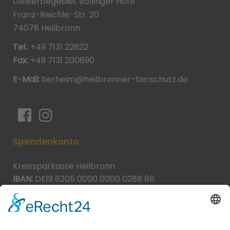
Gewerbegebiet Böllinger Höfe
Franz-Reichle-Str. 20
74078 Heilbronn
Tel.:
+49 7131 22822
Fax:
+49 7131 200690
E-Mail:
tierheim@heilbronner-tierschutz.de
Spendenkonto
Kreissparkasse Heilbronn
IBAN:
DE19 6205 0000 0000 0288 86
BIC:
HEISDE66XXX
Spende direkt via PayPal