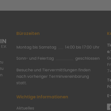
Bürozeiten
K
T
Montag bis Samstag
14:00 bis 17:00 Uhr
e.
G
Sonn- und Feiertag
geschlossen
zu
F
zu
Besuche und Tiervermittlungen finden
7
in
nach vorheriger Terminvereinbarung
Te
statt.
Fa
E
Wichtige Informationen
Aktuelles