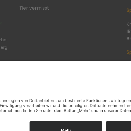
Tier vermisst
S
K
IB
BI
erba
berg
S
p