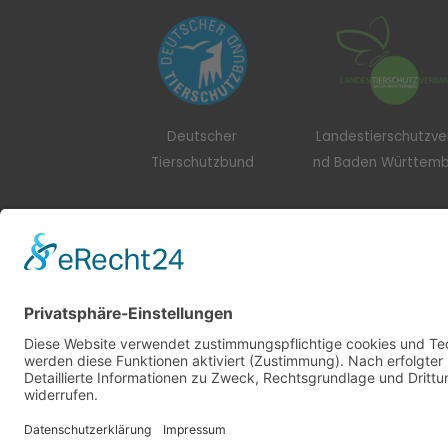
Deutscher
Landestierschutzv
Tierschutzbund
nd Baden Württem