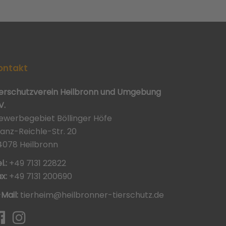
ontakt
ierschutzverein Heilbronn und Umgebung
V.
ewerbegebiet Böllinger Höfe
ranz-Reichle-Str. 20
4078 Heilbronn
l.:
+49 7131 22822
x:
+49 7131 200690
-Mail:
tierheim@heilbronner-tierschutz.de