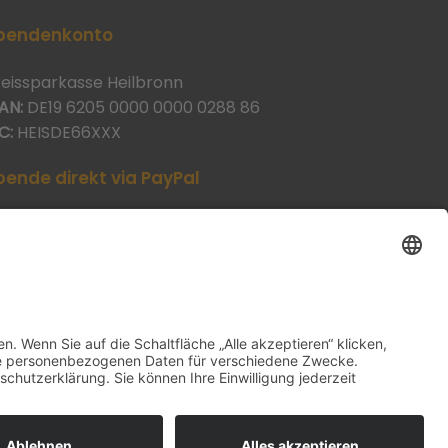
pendenkonto
reissparkasse Heilbronn
AN:
DE19 6205 0000 0000 0288 86
C:
HEISDE66XXX
pende direkt via PayPal
JETZT SPENDEN
aypal@heilbronner-tierschutz.de