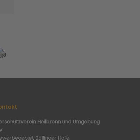
ontakt
ierschutzverein Heilbronn und Umgebung
V.
ewerbegebiet Böllinger Höfe