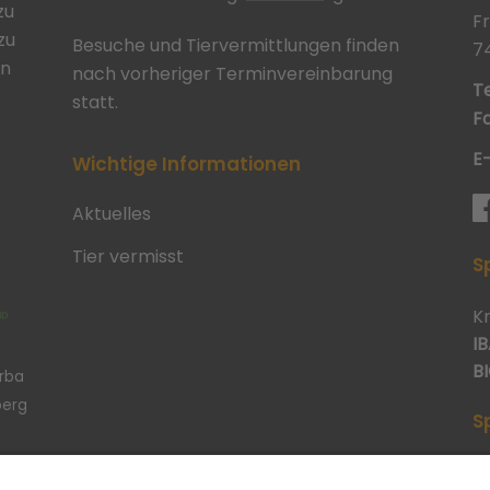
zu
F
zu
Besuche und Tiervermittlungen finden
7
in
nach vorheriger Terminvereinbarung
Te
statt.
Fa
E
Wichtige Informationen
Aktuelles
Tier vermisst
S
K
IB
BI
erba
berg
S