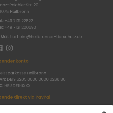
ranz-Reichle-Str. 20
4078 Heilbronn
l.:
+49 7131 22822
x:
+49 7131 200690
-Mail:
tierheim@heilbronner-tierschutz.de
pendenkonto
reissparkasse Heilbronn
AN:
DE19 6205 0000 0000 0288 86
C:
HEISDE66XXX
pende direkt via PayPal
JETZT SPENDEN