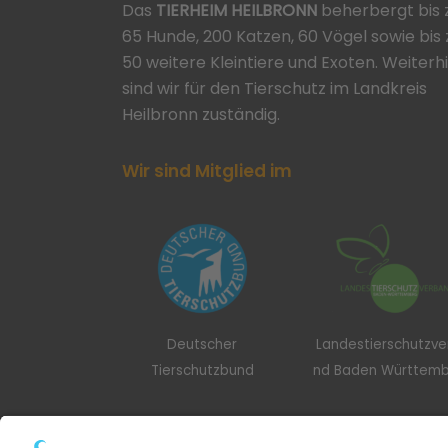
Das
TIERHEIM HEILBRONN
beherbergt bis 
65 Hunde, 200 Katzen, 60 Vögel sowie bis 
50 weitere Kleintiere und Exoten. Weiterh
sind wir für den Tierschutz im Landkreis
Heilbronn zuständig.
Wir sind Mitglied im
Deutscher
Landestierschutzv
Tierschutzbund
nd Baden Württem