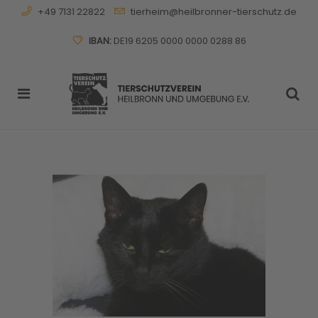
+49 7131 22822
tierheim@heilbronner-tierschutz.de
IBAN:
DE19 6205 0000 0000 0288 86