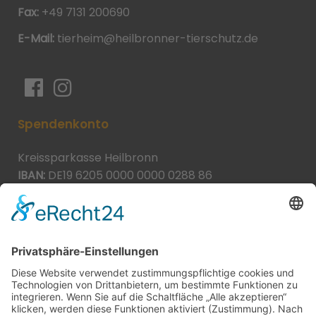
Fax:
+49 7131 200690
E-Mail:
tierheim@heilbronner-tierschutz.de
Spendenkonto
Kreissparkasse Heilbronn
IBAN:
DE19 6205 0000 0000 0288 86
BIC:
HEISDE66XXX
Spende direkt via PayPal
JETZT SPENDEN
paypal@heilbronner-tierschutz.de