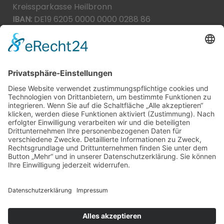
Kreissparkasse Heilbronn
IBAN:
DE19 6205 0000 0000 0288 86
BIC:
HEISDE66XXX
Spende direkt via PayPal
JETZT SPENDEN
paypal@heilbronner-tierschutz.de
© 2021
Systemhaus JOAM