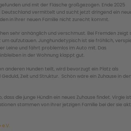
t gefunden und mit der Flasche großgezogen. Ende 2025
h Deutschland vermittelt und sucht jetzt dringend ein neu
en in ihrer neuen Familie nicht zurecht kommt.
nschen sehr anhänglich und verschmust. Bei Fremden zeigt 
 um aufzutauen. Junghundetypisch ist sie fröhlich, verspie
der Leine und fährt problemlos im Auto mit. Das
nbleiben in der Wohnung klappt gut.
 anderen Hunden teilt, wird bevorzugt ein Platz als
l Geduld, Zeit und Struktur. Schön wäre ein Zuhause in d
, dass die junge Hündin ein neues Zuhause findet. Virgie is
ationen stammen von ihrer jetzigen Familie bei der sie akt
e e.V.