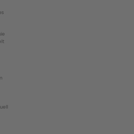
es
sie
lt
em
t
uell