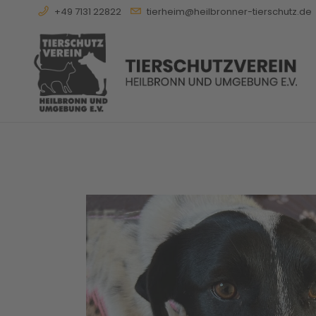
+49 7131 22822
tierheim@heilbronner-tierschutz.de