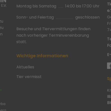
T
Montag bis Samstag
14:00 bis 17:00 Uhr
e.
G
Sonn- und Feiertag
geschlossen
zu
F
zu
Besuche und Tiervermittlungen finden
7
in
nach vorheriger Terminvereinbarung
Te
statt.
Fa
E
Wichtige Informationen
Aktuelles
Tier vermisst
S
K
IB
BI
erba
berg