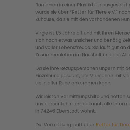
Rumänien in einer Plastiktüte ausgesetz
wurde sie
über “Retter für Tiere e.V.” nac
Zuhause, da sie mit den vorhandenen Hund
Virgie ist 1,5 Jahre alt und mit ihren Me
sich noch etwas unsicher und benötig Zeit
und voller Lebensfreude. Sie läuft gut an 
Zusammenleben im Haushalt und das Allei
Da sie ihre Bezugspersonen ungern mit den
Einzelhund gesucht, bei Menschen mit vie
sie in aller Ruhe ankommen kann.
Wir leisten Vermittlungshilfe und hoffen so
uns persönlich nicht bekannt, alle Inform
in 74246 Eberstadt wohnt.
Die Vermittlung läuft über
Retter für Tier