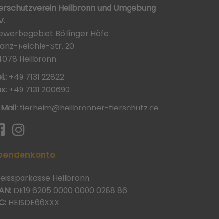
ierschutzverein Heilbronn und Umgebung
V.
ewerbegebiet Böllinger Höfe
ranz-Reichle-Str. 20
4078 Heilbronn
l.:
+49 7131 22822
x:
+49 7131 200690
-Mail:
tierheim@heilbronner-tierschutz.de
pendenkonto
reissparkasse Heilbronn
AN:
DE19 6205 0000 0000 0288 86
C:
HEISDE66XXX