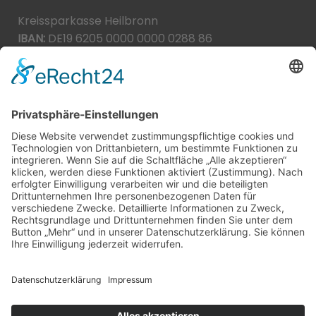
Kreissparkasse Heilbronn
IBAN:
DE19 6205 0000 0000 0288 86
BIC:
HEISDE66XXX
Spende direkt via PayPal
JETZT SPENDEN
paypal@heilbronner-tierschutz.de