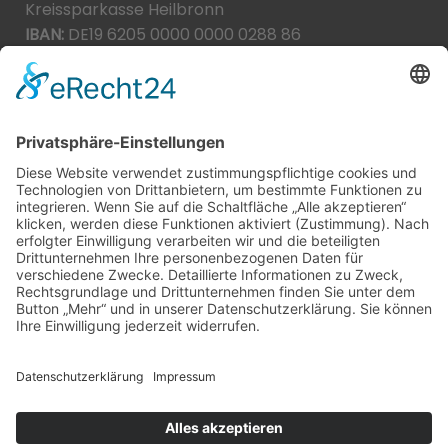
Kreissparkasse Heilbronn
IBAN:
DE19 6205 0000 0000 0288 86
BIC:
HEISDE66XXX
Spende direkt via PayPal
JETZT SPENDEN
paypal@heilbronner-tierschutz.de
© 2021
Systemhaus JOAM