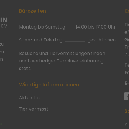
Bürozeiten
K
T
Montag bis Samstag
14:00 bis 17:00 Uhr
e.
G
Sonn- und Feiertag
geschlossen
zu
F
zu
Besuche und Tiervermittlungen finden
7
in
nach vorheriger Terminvereinbarung
Te
statt.
Fa
E
Wichtige Informationen
Aktuelles
Tier vermisst
S
K