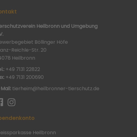
ontakt
ierschutzverein Heilbronn und Umgebung
V.
ewerbegebiet Böllinger Höfe
ranz-Reichle-Str. 20
4078 Heilbronn
l.:
+49 7131 22822
x:
+49 7131 200690
-Mail:
tierheim@heilbronner-tierschutz.de
pendenkonto
reissparkasse Heilbronn