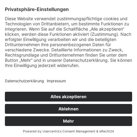
Spende direkt via PayPal
JETZT SPENDEN
paypal@heilbronner-tierschutz.de
© 2021
Systemhaus JOAM
Datenschutzerklärung
Impressum