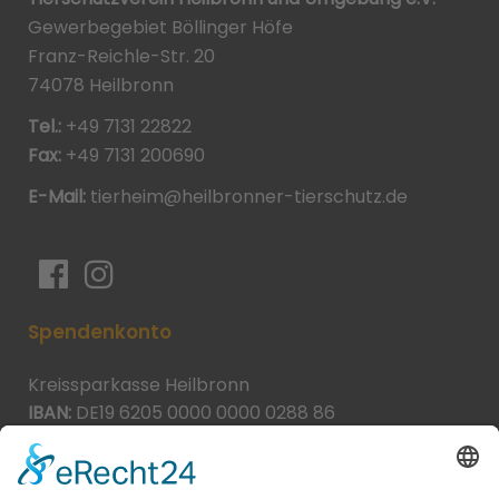
Gewerbegebiet Böllinger Höfe
Franz-Reichle-Str. 20
74078 Heilbronn
Tel.:
+49 7131 22822
Fax:
+49 7131 200690
E-Mail:
tierheim@heilbronner-tierschutz.de
Spendenkonto
Kreissparkasse Heilbronn
IBAN:
DE19 6205 0000 0000 0288 86
BIC:
HEISDE66XXX