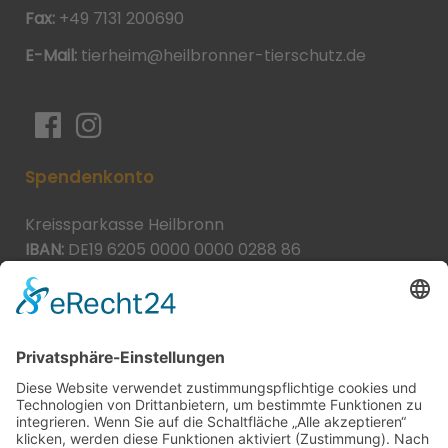
Fax:
+49 7131 200690
E-Mail:
tierheim@heilbronner-tierschutz.de
Spendenkonto
Kreissparkasse Heilbronn
IBAN:
DE19 6205 0000 0000 0288 86
BIC:
HEISDE66XXX
Spende direkt via PayPal
JETZT SPENDEN