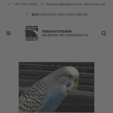
+49 7131 22822
tierheim@heilbronner-tierschutz.de
IBAN:
DE19 6205 0000 0000 0288 86