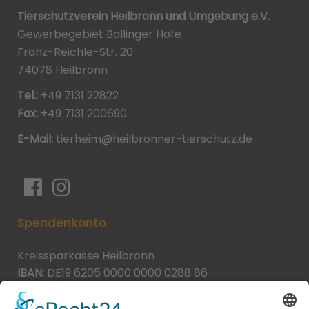
Tierschutzverein Heilbronn und Umgebung e.V.
Gewerbegebiet Böllinger Höfe
Franz-Reichle-Str. 20
74078 Heilbronn
Tel.:
+49 7131 22822
Fax:
+49 7131 200690
E-Mail:
tierheim@heilbronner-tierschutz.de
Spendenkonto
Kreissparkasse Heilbronn
IBAN:
DE19 6205 0000 0000 0288 86
BIC:
HEISDE66XXX