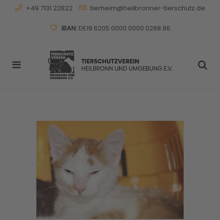
+49 7131 22822
tierheim@heilbronner-tierschutz.de
IBAN:
DE19 6205 0000 0000 0288 86