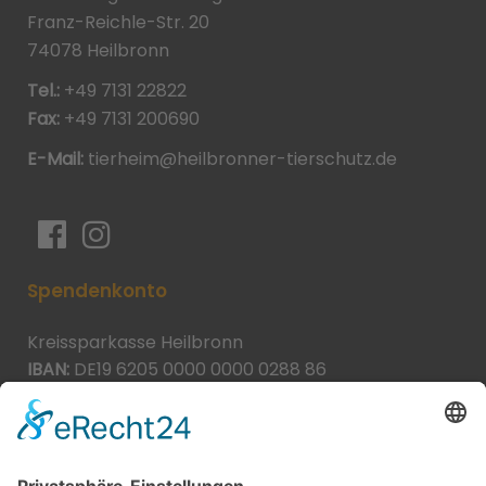
Franz-Reichle-Str. 20
74078 Heilbronn
Tel.:
+49 7131 22822
Fax:
+49 7131 200690
E-Mail:
tierheim@heilbronner-tierschutz.de
Spendenkonto
Kreissparkasse Heilbronn
IBAN:
DE19 6205 0000 0000 0288 86
BIC:
HEISDE66XXX
Spende direkt via PayPal