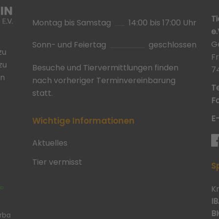
T
Montag bis Samstag
14:00 bis 17:00 Uhr
e.
G
Sonn- und Feiertag
geschlossen
zu
F
zu
Besuche und Tiervermittlungen finden
7
in
nach vorheriger Terminvereinbarung
Te
statt.
Fa
E
Wichtige Informationen
Aktuelles
Tier vermisst
S
K
IB
BI
erba