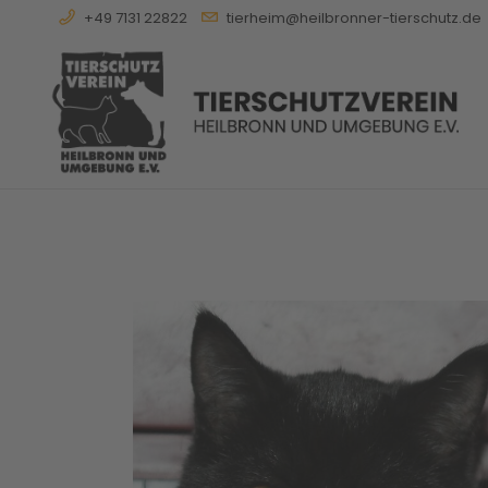
+49 7131 22822
tierheim@heilbronner-tierschutz.de