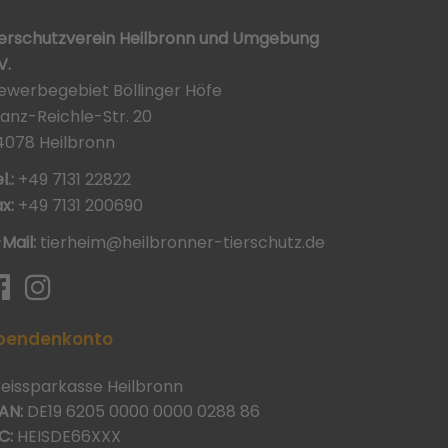
ierschutzverein Heilbronn und Umgebung
V.
ewerbegebiet Böllinger Höfe
ranz-Reichle-Str. 20
4078 Heilbronn
l.:
+49 7131 22822
x:
+49 7131 200690
-Mail:
tierheim@heilbronner-tierschutz.de
pendenkonto
reissparkasse Heilbronn
AN:
DE19 6205 0000 0000 0288 86
C:
HEISDE66XXX