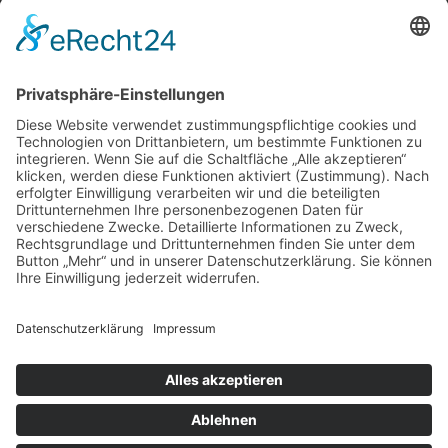
BIC:
HEISDE66XXX
Spende direkt via PayPal
JETZT SPENDEN
paypal@heilbronner-tierschutz.de
© 2021
Systemhaus JOAM
Datenschutzerklärung