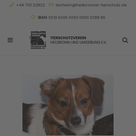
+49 7131 22822
tierheim@heilbronner-tierschutz.de
IBAN:
DE19 6205 0000 0000 0288 86