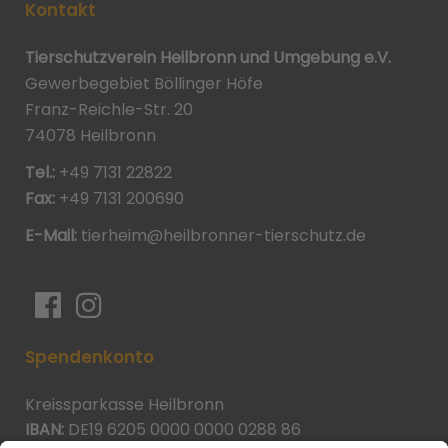
Kontakt
Tierschutzverein Heilbronn und Umgebung e.V.
Gewerbegebiet Böllinger Höfe
Franz-Reichle-Str. 20
74078 Heilbronn
Tel.:
+49 7131 22822
Fax:
+49 7131 200690
E-Mail:
tierheim@heilbronner-tierschutz.de
Spendenkonto
Kreissparkasse Heilbronn
IBAN:
DE19 6205 0000 0000 0288 86