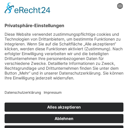
BIC:
HEISDE66XXX
Spende direkt via PayPal
JETZT SPENDEN
paypal@heilbronner-tierschutz.de
© 2021
Systemhaus JOAM
Datenschutzerklärung