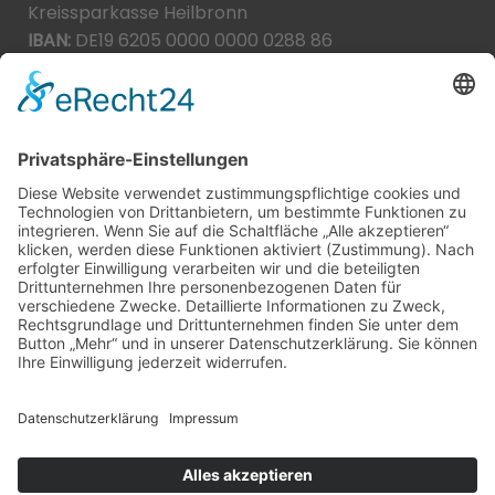
Kreissparkasse Heilbronn
IBAN:
DE19 6205 0000 0000 0288 86
BIC:
HEISDE66XXX
Spende direkt via PayPal
JETZT SPENDEN
paypal@heilbronner-tierschutz.de
© 2021
Systemhaus JOAM