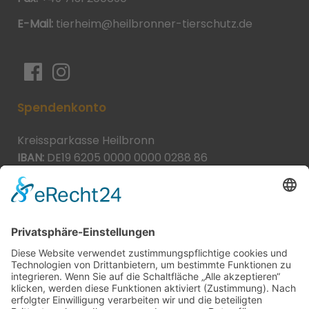
E-Mail:
tierheim@heilbronner-tierschutz.de
Spendenkonto
Kreissparkasse Heilbronn
IBAN:
DE19 6205 0000 0000 0288 86
BIC:
HEISDE66XXX
Spende direkt via PayPal
JETZT SPENDEN
paypal@heilbronner-tierschutz.de