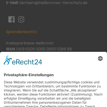
E-Mail:
tierheim@heilbronner-tierschutz.de
Spendenkonto
Kreissparkasse Heilbronn
IBAN:
DE19 6205 0000 0000 0288 86
BIC:
HEISDE66XXX
Spende direkt via PayPal
JETZT SPENDEN
paypal@heilbronner-tierschutz.de