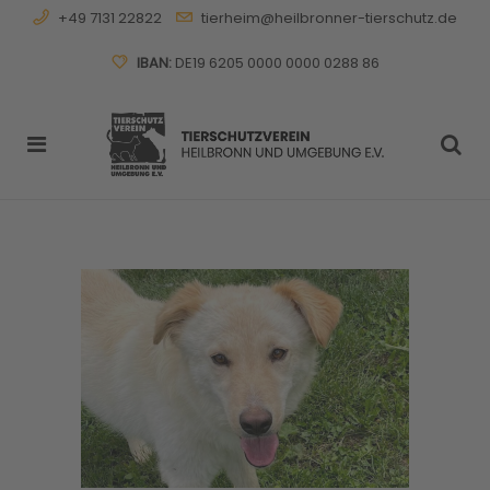
+49 7131 22822
tierheim@heilbronner-tierschutz.de
IBAN:
DE19 6205 0000 0000 0288 86