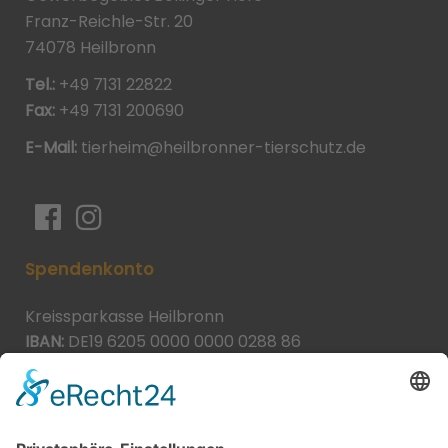
Franz-Reichle-Str. 20
74078 Heilbronn
Tel.:
+49 7131 22822
Fax:
+49 7131 200690
E-Mail:
tierheim@heilbronner-tierschutz.de
Spendenkonto
Kreissparkasse Heilbronn
IBAN:
DE19 6205 0000 0000 0288 86
BIC:
HEISDE66XXX
Spende direkt via PayPal