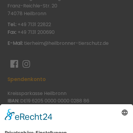
Franz-Reichle-Str. 20
74078 Heilbronn
Tel.:
+49 7131 22822
Fax:
+49 7131 200690
E-Mail:
tierheim@heilbronner-tierschutz.de
Spendenkonto
Kreissparkasse Heilbronn
IBAN:
DE19 6205 0000 0000 0288 86
BIC:
HEISDE66XXX
Spende direkt via PayPal