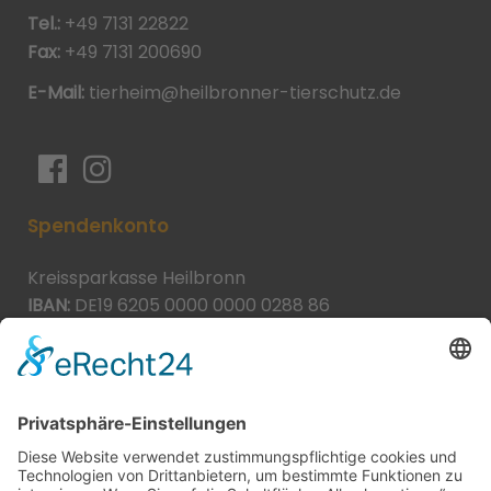
Tel.:
+49 7131 22822
Fax:
+49 7131 200690
E-Mail:
tierheim@heilbronner-tierschutz.de
Spendenkonto
Kreissparkasse Heilbronn
IBAN:
DE19 6205 0000 0000 0288 86
BIC:
HEISDE66XXX
Spende direkt via PayPal
JETZT SPENDEN