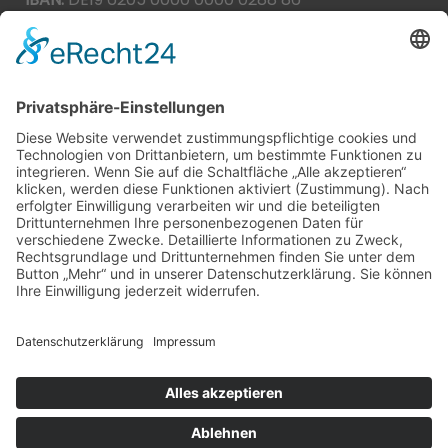
BIC:
HEISDE66XXX
Spende direkt via PayPal
JETZT SPENDEN
paypal@heilbronner-tierschutz.de
© 2021
Systemhaus JOAM