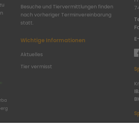
zu
Besuche und Tiervermittlungen finden
7
in
nach vorheriger Terminvereinbarung
Te
statt.
Fa
E
Wichtige Informationen
Aktuelles
Tier vermisst
S
K
IB
BI
erba
berg
S