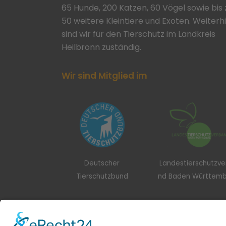
65 Hunde, 200 Katzen, 60 Vögel sowie bis 
50 weitere Kleintiere und Exoten. Weiterh
sind wir für den Tierschutz im Landkreis
Heilbronn zuständig.
Wir sind Mitglied im
Deutscher
Landestierschutzv
Tierschutzbund
nd Baden Württem