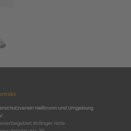
ontakt
ierschutzverein Heilbronn und Umgebung
V.
ewerbegebiet Böllinger Höfe
ranz-Reichle-Str. 20