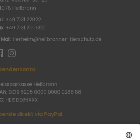
4078 Heilbronn
l.:
+49 7131 22822
x:
+49 7131 200690
-Mail:
tierheim@heilbronner-tierschutz.de
pendenkonto
reissparkasse Heilbronn
AN:
DE19 6205 0000 0000 0288 86
C:
HEISDE66XXX
pende direkt via PayPal
JETZT SPENDEN