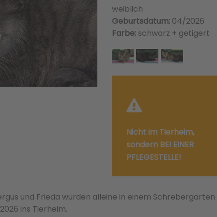
weiblich
Geburtsdatum:
04/2026
Farbe:
schwarz + getigert
Nicht im Tierheim,
sondern BEI EINER
PFLEGESTELLE!
rgus und Frieda wurden alleine in einem Schrebergarten 
026 ins Tierheim.