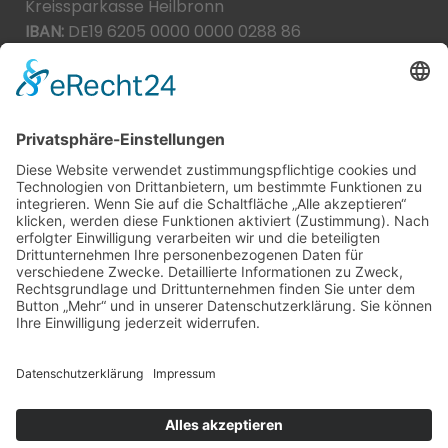
Kreissparkasse Heilbronn
IBAN:
DE19 6205 0000 0000 0288 86
BIC:
HEISDE66XXX
Spende direkt via PayPal
JETZT SPENDEN
paypal@heilbronner-tierschutz.de
© 2021
Systemhaus JOAM