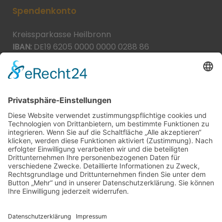
Spendenkonto
Kreissparkasse Heilbronn
IBAN:
DE19 6205 0000 0000 0288 86
BIC:
HEISDE66XXX
Spende direkt via PayPal
JETZT SPENDEN
paypal@heilbronner-tierschutz.de