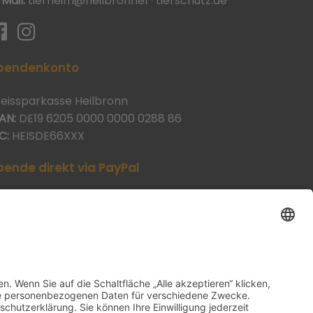
-Mail:
tierheim@heilbronner-tierschutz.de
pendenkonto
reissparkasse Heilbronn
AN:
DE19 6205 0000 0000 0288 86
C:
HEISDE66XXX
pende direkt via PayPal
JETZT SPENDEN
aypal@heilbronner-tierschutz.de