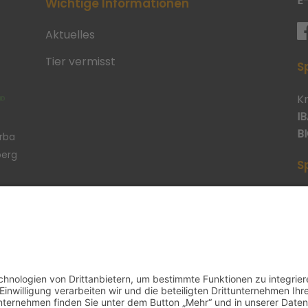
E
Wichtige Informationen
Aktuelles
Tier vermisst
S
K
IB
BI
erba
berg
S
p