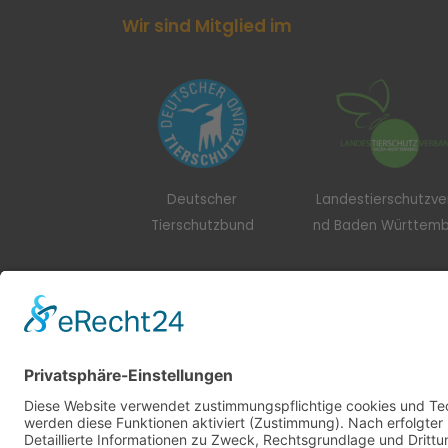
Wir sind Mitglied im
Deutscher
Landestierschutzv
Tierschutzbund
nd Baden Württem