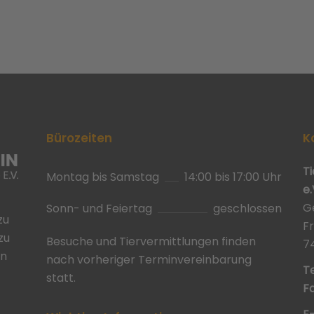
Bürozeiten
K
T
Montag bis Samstag
14:00 bis 17:00 Uhr
e.
G
Sonn- und Feiertag
geschlossen
zu
F
zu
Besuche und Tiervermittlungen finden
7
in
nach vorheriger Terminvereinbarung
Te
statt.
Fa