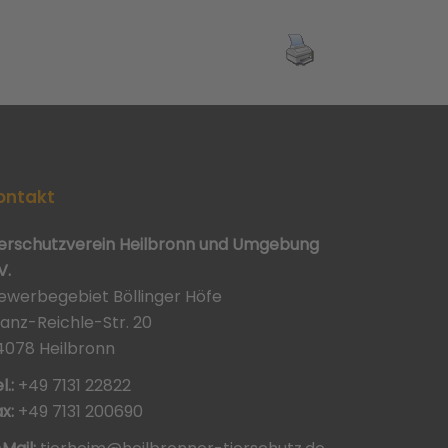
ontakt
ierschutzverein Heilbronn und Umgebung
V.
ewerbegebiet Böllinger Höfe
ranz-Reichle-Str. 20
4078 Heilbronn
l.:
+49 7131 22822
x:
+49 7131 200690