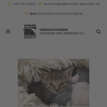
+49 7131 22822
tierheim@heilbronner-tierschutz.de
IBAN:
DE19 6205 0000 0000 0288 86