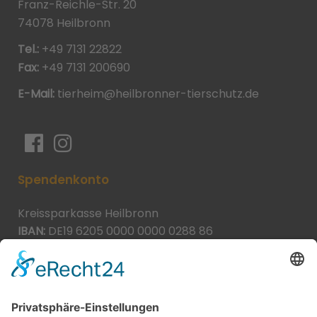
Franz-Reichle-Str. 20
74078 Heilbronn
Tel.:
+49 7131 22822
Fax:
+49 7131 200690
E-Mail:
tierheim@heilbronner-tierschutz.de
Spendenkonto
Kreissparkasse Heilbronn
IBAN:
DE19 6205 0000 0000 0288 86
BIC:
HEISDE66XXX
Spende direkt via PayPal