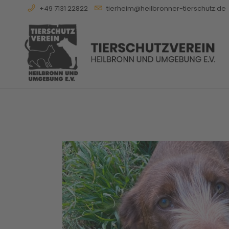
+49 7131 22822
tierheim@heilbronner-tierschutz.de