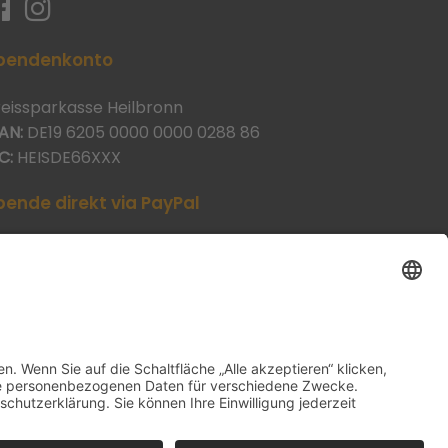
pendenkonto
reissparkasse Heilbronn
AN:
DE19 6205 0000 0000 0288 86
C:
HEISDE66XXX
pende direkt via PayPal
JETZT SPENDEN
aypal@heilbronner-tierschutz.de