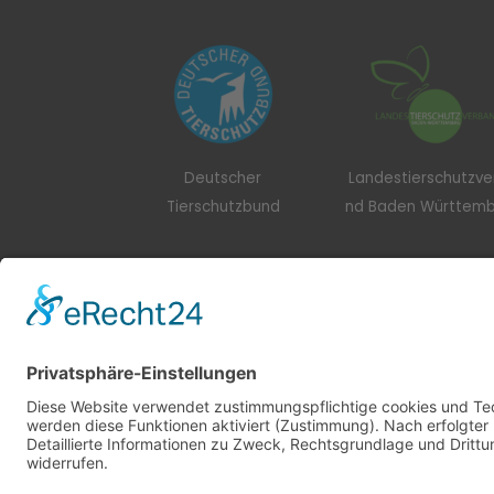
Deutscher
Landestierschutzv
Tierschutzbund
nd Baden Württem