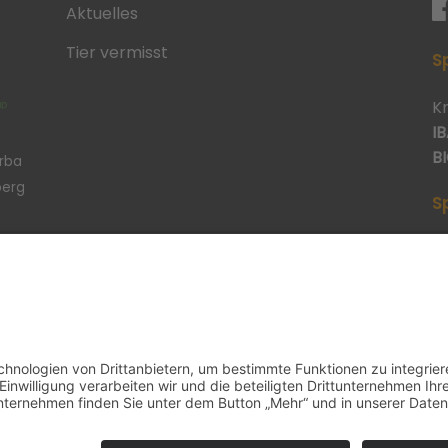
Aktuelles
Tier vermisst
S
K
IB
BI
erba
berg
S
p