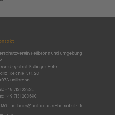
ontakt
ierschutzverein Heilbronn und Umgebung
V.
ewerbegebiet Böllinger Höfe
ranz-Reichle-Str. 20
4078 Heilbronn
l.:
+49 7131 22822
x:
+49 7131 200690
-Mail:
tierheim@heilbronner-tierschutz.de