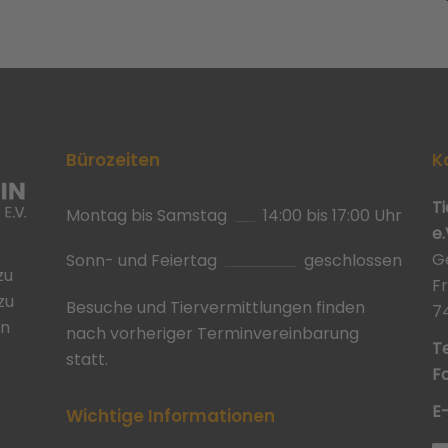
Bürozeiten
K
T
Montag bis Samstag
14:00 bis 17:00 Uhr
e.
G
Sonn- und Feiertag
geschlossen
zu
F
zu
Besuche und Tiervermittlungen finden
7
in
nach vorheriger Terminvereinbarung
Te
statt.
Fa
E
Wichtige Informationen