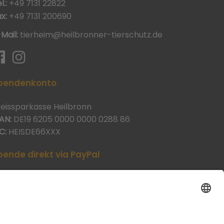
l.:
+49 7131 22822
x:
+49 7131 200690
-Mail:
tierheim@heilbronner-tierschutz.de
pendenkonto
reissparkasse Heilbronn
AN:
DE19 6205 0000 0000 0288 86
C:
HEISDE66XXX
pende direkt via PayPal
JETZT SPENDEN
aypal@heilbronner-tierschutz.de