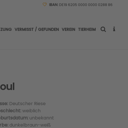
IBAN:
DE19 6205 0000 0000 0288 86
TZUNG
VERMISST / GEFUNDEN
VEREIN
TIERHEIM
oul
sse:
Deutscher Riese
schlecht:
weiblich
burtsdatum:
unbekannt
rbe:
dunkelbraun-weiß