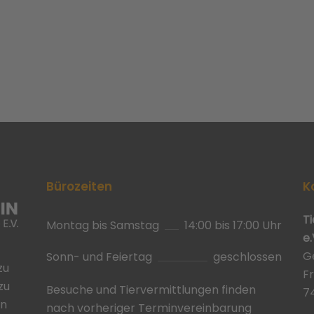
Bürozeiten
K
T
Montag bis Samstag
14:00 bis 17:00 Uhr
e.
G
Sonn- und Feiertag
geschlossen
zu
F
zu
Besuche und Tiervermittlungen finden
7
in
nach vorheriger Terminvereinbarung