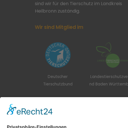
sind wir für den Tierschutz im Landkreis
Heilbronn zuständig.
Wir sind Mitglied im
Deutscher
Landestierschutzv
Tierschutzbund
nd Baden Württem