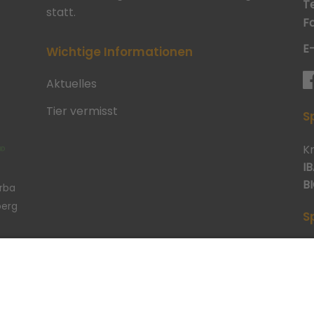
Te
statt.
Fa
E
Wichtige Informationen
Aktuelles
Tier vermisst
S
K
IB
BI
erba
berg
S
p