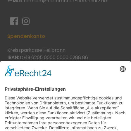
E-Mail:
tierheim@heilbronner-tierschutz.de
Spendenkonto
Kreissparkasse Heilbronn
IBAN:
DE19 6205 0000 0000 0288 86
BIC:
HEISDE66XXX
Spende direkt via PayPal
JETZT SPENDEN
paypal@heilbronner-tierschutz.de