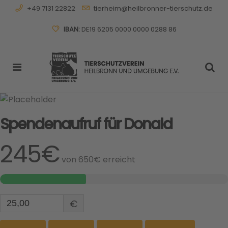
+49 7131 22822
tierheim@heilbronner-tierschutz.de
IBAN:
DE19 6205 0000 0000 0288 86
Spendenaufruf für Donald
245€
von
650€
erreicht
€