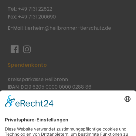
Tel.:
+49 7131 22822
Fax:
+49 7131 200690
E-Mail:
tierheim@heilbronner-tierschutz.de
Spendenkonto
Kreissparkasse Heilbronn
IBAN:
DE19 6205 0000 0000 0288 86
BIC:
HEISDE66XXX
Spende direkt via PayPal
JETZT SPENDEN