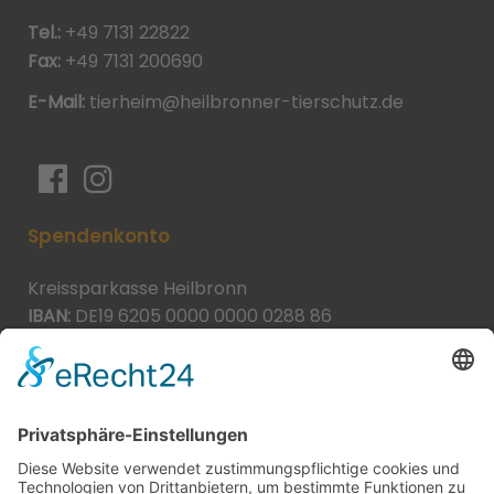
Tel.:
+49 7131 22822
Fax:
+49 7131 200690
E-Mail:
tierheim@heilbronner-tierschutz.de
Spendenkonto
Kreissparkasse Heilbronn
IBAN:
DE19 6205 0000 0000 0288 86
BIC:
HEISDE66XXX
Spende direkt via PayPal
JETZT SPENDEN