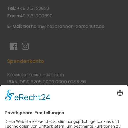
Tel.:
+49 7131 22822
Fax:
+49 7131 200690
E-Mail:
tierheim@heilbronner-tierschutz.de
Spendenkonto
Kreissparkasse Heilbronn
IBAN:
DE19 6205 0000 0000 0288 86
BIC:
HEISDE66XXX
Spende direkt via PayPal
JETZT SPENDEN