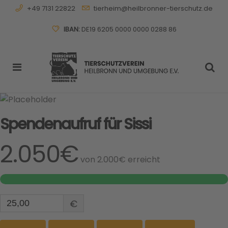
+49 7131 22822
tierheim@heilbronner-tierschutz.de
IBAN:
DE19 6205 0000 0000 0288 86
Spendenaufruf für Sissi
2.050€
von
2.000€
erreicht
€